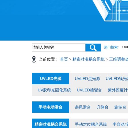
热门搜索:
UV
当前位置：
首页
>
精密对准耦合系统
>
三维调整
UVLED光源
UVLED点光源
UVLED线光
UV胶印光固化系统
UVLED接驳台
紫外照度计
手动电动滑台
燕尾滑台
升降台
旋转台
精密对准耦合系统
手动对位耦合系统
半自动/