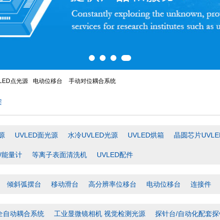
LED点光源
电动位移台
手动对位耦合系统
架
源
UVLED面光源
水冷UVLED光源
UVLED烘箱
晶圆芯片UVL
/能量计
等离子表面清洗机
UVLED配件
倾斜弧摆台
移动滑台
高分辨率位移台
电动位移台
连接件
全自动耦合系统
工业显微镜相机 视觉检测光源
探针台/自动化配套探